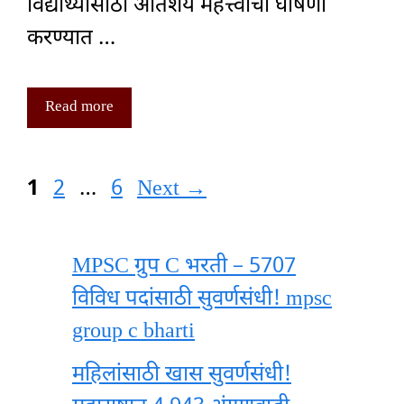
विद्यार्थ्यांसाठी अतिशय महत्त्वाची घोषणा
करण्यात …
Read more
Page
Page
Page
1
2
…
6
Next
→
MPSC ग्रुप C भरती – 5707
विविध पदांसाठी सुवर्णसंधी! mpsc
group c bharti
महिलांसाठी खास सुवर्णसंधी!