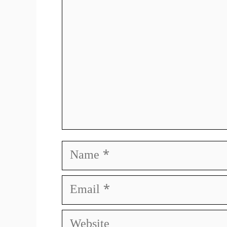
Name
Email
Website