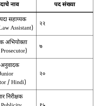
दाचे नाव
पद संख्या
ायदा सहाय्यक
२२
Law Assistant)
िक अभियोक्ता
७
 Prosecutor)
र अनुवादक
(Junior
२०
tor / Hindi)
रचार निरीक्षक
 Publicity
१५