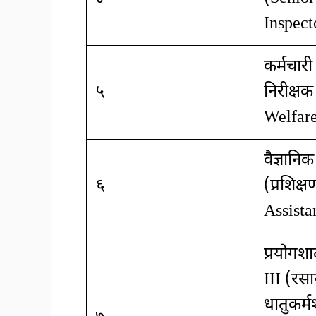
Inspect
कर्मचार
५
निरीक्षक
Welfare
वैज्ञानि
६
(प्रशिक्
Assista
प्रयोगशा
III (रसाय
धातुकर्मश