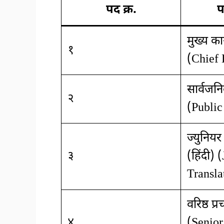
पद क्र.
प
मुख्य क
१
(Chief 
सार्वजन
२
(Public
ज्युनिय
३
(हिंदी) 
Transla
वरिष्ठ प्
४
(Senior