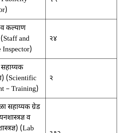
or)
ी व कल्याण
 (Staff and
२४
 Inspector)
क सहाय्यक
षण) (Scientific
२
nt – Training)
ळा सहाय्यक ग्रेड
नशास्त्रज्ञ व
ास्त्रज्ञ) (Lab