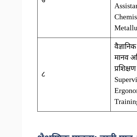
७
Assista
Chemis
Metallu
वैज्ञानिक
मानव अभि
प्रशिक्ष
८
Supervi
Ergono
Trainin