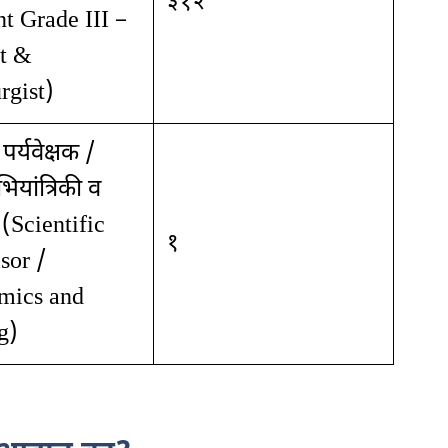
३१२
nt Grade III –
t &
rgist)
 पर्यवेक्षक /
यांत्रिकी व
ण (Scientific
१
sor /
mics and
g)