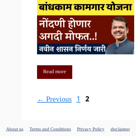
Read more
Page
Page
←
Previous
1
2
About us
Terms and Conditions
Privacy Policy
disclaimer