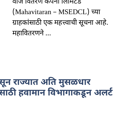
वीज वितरण कंपनी लिमिटेड
(Mahavitaran – MSEDCL) च्या
ग्राहकांसाठी एक महत्त्वाची सूचना आहे.
महावितरणने …
ून राज्यात अति मुसळधार
ांसाठी हवामान विभागाकडून अलर्ट